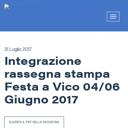
Skip
to
content
Mostra
o
nascon
la
naviga
31 Luglio 2017
Integrazione
rassegna stampa
Festa a Vico 04/06
Giugno 2017
SCARICA IL PDF DELLA RASSEGNA