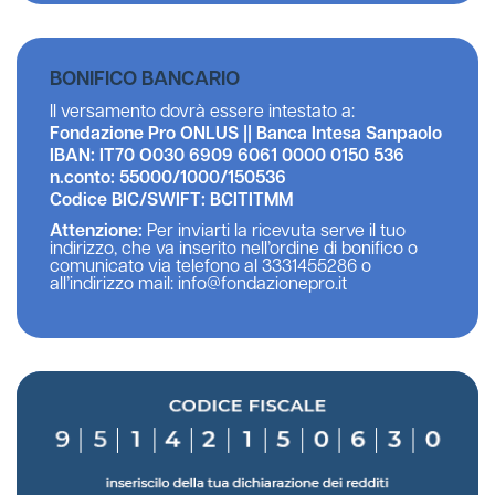
BONIFICO BANCARIO
Il versamento dovrà essere intestato a:
Fondazione Pro ONLUS || Banca Intesa Sanpaolo
IBAN: IT70 O030 6909 6061 0000 0150 536
n.conto: 55000/1000/150536
Codice BIC/SWIFT: BCITITMM
Attenzione:
Per inviarti la ricevuta serve il tuo
indirizzo, che va inserito nell’ordine di bonifico o
comunicato via telefono al 3331455286 o
all’indirizzo mail: info@fondazionepro.it