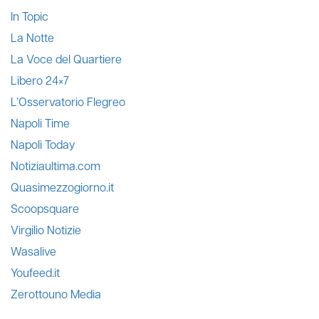
In Topic
La Notte
La Voce del Quartiere
Libero 24×7
L’Osservatorio Flegreo
Napoli Time
Napoli Today
Notiziaultima.com
Quasimezzogiorno.it
Scoopsquare
Virgilio Notizie
Wasalive
Youfeed.it
Zerottouno Media