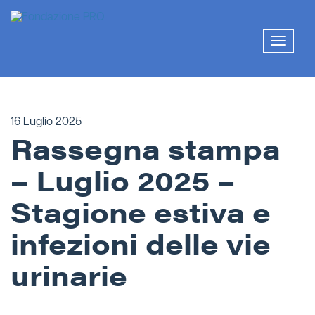
Skip
to
content
Mostra
o
nascon
la
naviga
16 Luglio 2025
Rassegna stampa
– Luglio 2025 –
Stagione estiva e
infezioni delle vie
urinarie