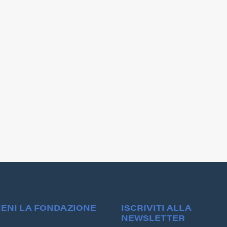
denza nell’ormai prossima
può essere il primo Paese i
nistrazione del vaccino
Europa a eliminare tutti i t
ovid a tutti i pazienti fragili
causati dall’HPV (o
i da patologie car...
Papillomavirus) e raggiunger
IENI LA FONDAZIONE
ISCRIVITI ALLA
NEWSLETTER