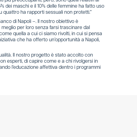
ati più preoccupanti, però, sono quelli relativi al
5% dei maschi e il 10% delle femmine ha fatto uso
quattro ha rapporti sessuali non protetti.”
nco di Napoli –. Il nostro obiettivo è
 meglio per loro senza farsi trascinare dal
me quella a cui ci siamo rivolti, in cui si pensa
iativa che ha offerto un’opportunità a Napoli,
alità. Il nostro progetto è stato accolto con
 esperti, di capire come e a chi rivolgersi in
tando l’educazione affettiva dentro i programmi