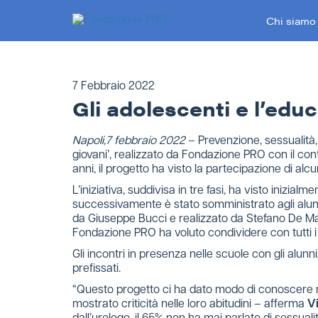
Skip
Chi siamo
to
content
7 Febbraio 2022
Gli adolescenti e l’edu
Napoli,7 febbraio 2022
– Prevenzione, sessualità, s
giovani’, realizzato da Fondazione PRO con il cont
anni, il progetto ha visto la partecipazione di alcuni 
L’iniziativa, suddivisa in tre fasi, ha visto inizial
successivamente è stato somministrato agli alunni
da Giuseppe Bucci e realizzato da Stefano De Ma
Fondazione PRO ha voluto condividere con tutti i
Gli incontri in presenza nelle scuole con gli alunn
prefissati.
“Questo progetto ci ha dato modo di conoscere me
mostrato criticità nelle loro abitudini – afferma
V