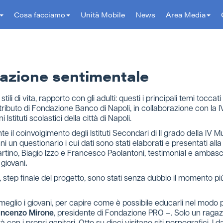
Cosa facciamo
Unità Mobile
News
Area Media
cazione sentimentale
tili di vita, rapporto con gli adulti: questi i principali temi toc
ributo di Fondazione Banco di Napoli, in collaborazione con la IV 
Istituti scolastici della città di Napoli.
mente il coinvolgimento degli Istituti Secondari di II grado della IV
 un questionario i cui dati sono stati elaborati e presentati al
rtino, Biagio Izzo e Francesco Paolantoni, testimonial e ambas
 giovani
.
i, step finale del progetto, sono stati senza dubbio il momento più
glio i giovani, per capire come è possibile educarli nel modo pi
incenzo Mirone
, presidente di Fondazione PRO –. Solo un ragazz