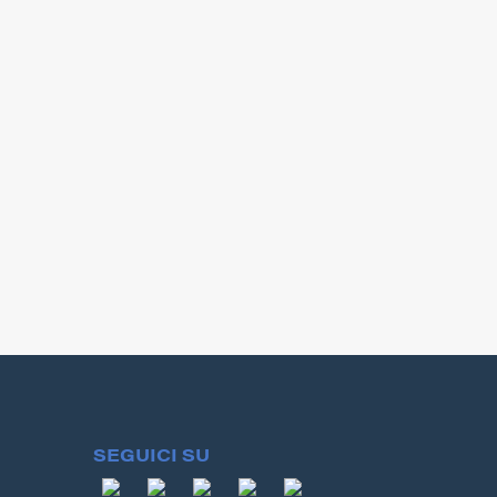
ciclo del vaccino anti Covid con
n
la seconda dose 270.269
umori
persone, pari allo 0,45% della
popo...
e ...
SEGUICI SU