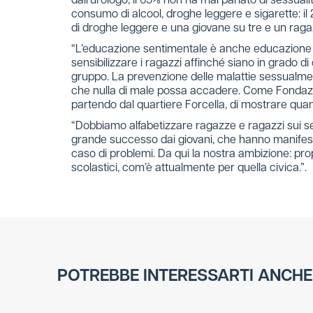
dall’urologo, il 65% non ha mai parlato di sessualità
consumo di alcool, droghe leggere e sigarette: il
di droghe leggere e una giovane su tre e un ragaz
“L’educazione sentimentale è anche educazione
sensibilizzare i ragazzi affinché siano in grado 
gruppo. La prevenzione delle malattie sessualmente
che nulla di male possa accadere. Come Fondazion
partendo dal quartiere Forcella, di mostrare qua
“Dobbiamo alfabetizzare ragazze e ragazzi sui 
grande successo dai giovani, che hanno manifestat
caso di problemi. Da qui la nostra ambizione: pr
scolastici, com’è attualmente per quella civica.”.
POTREBBE INTERESSARTI ANCHE