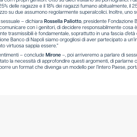
 con i propri genitori. Otto su dieci visitano siti pornografici. I d
 25% delle ragazze e il 18% dei ragazzi fumano abitualmente, il 2
zo su due assumono regolarmente superalcolici. Inoltre, uno su 
 sessuale – dichiara
Rossella Paliotto
, presidente Fondazione Ba
di comunicare con i genitori, di decidere responsabilmente cosa è
 trasmissibili è fondamentale, soprattutto in una fascia d’età co
e Banco di Napoli siamo orgogliosi di aver partecipato a un’iniz
nto virtuosa sappia essere.”
sentimenti – conclude
Mirone
–, poi arriveremo a parlare di sessu
o la necessità di approfondire questi argomenti, di parlarne con
oporre un format che divenga un modello per l’intero Paese, por