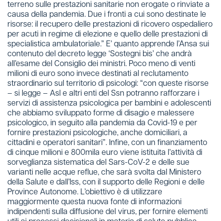
terreno sulle prestazioni sanitarie non erogate o rinviate a
causa della pandemia. Due i fronti a cui sono destinate le
risorse: il recupero delle prestazioni di ricovero ospedaliero
per acuti in regime di elezione e quello delle prestazioni di
specialistica ambulatoriale.” E’ quanto apprende l’Ansa sui
contenuto del decreto legge ‘Sostegni bis’ che andrà
all’esame del Consiglio dei ministri. Poco meno di venti
milioni di euro sono invece destinati al reclutamento
straordinario sul territorio di psicologi: “con queste risorse
– si legge – Asl e altri enti del Ssn potranno rafforzare i
servizi di assistenza psicologica per bambini e adolescenti
che abbiamo sviluppato forme di disagio e malessere
psicologico, in seguito alla pandemia da Covid-19 e per
fornire prestazioni psicologiche, anche domiciliari, a
cittadini e operatori sanitari”. Infine, con un finanziamento
di cinque milioni e 800mila euro viene istituita l’attività di
sorveglianza sistematica del Sars-CoV-2 e delle sue
varianti nelle acque reflue, che sarà svolta dal Ministero
della Salute e dall’Iss, con il supporto delle Regioni e delle
Province Autonome. L’obiettivo è di utilizzare
maggiormente questa nuova fonte di informazioni
indipendenti sulla diffusione del virus, per fornire elementi