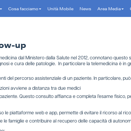
Cosa facciamo
Unità Mobile
News
Area Media
llow-up
lemedicina dal Ministero dalla Salute nel 2012, connotano questo
osi e cura delle patologie. In particolare la telemedicina è in gra
i del percorso assistenziale di un paziente. In particolare, può 
zioni avviene a distanza tra due medici
l paziente. Questo consulto affianca e completa l’esame fisico, pe
 le piattaforme web e app, permette di evitare il ricorso al ricov
re le famiglie e contribuire al recupero delle capacità di autonom