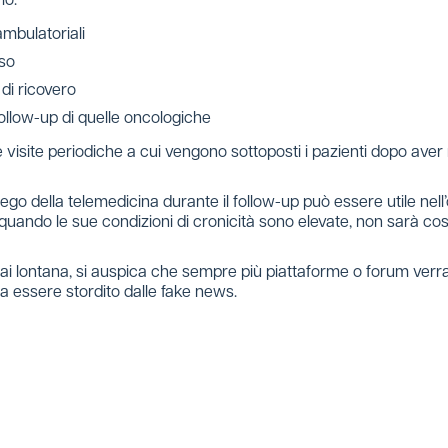
mo:
ambulatoriali
rso
 di ricovero
follow-up di quelle oncologiche
alle visite periodiche a cui vengono sottoposti i pazienti dopo av
ego della telemedicina durante il follow-up può essere utile nell’
tto quando le sue condizioni di cronicità sono elevate, non sarà 
 lontana, si auspica che sempre più piattaforme o forum verrann
za essere stordito dalle fake news.