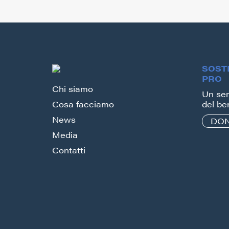
SOST
PRO
Chi siamo
Un sem
Cosa facciamo
del be
News
DON
Media
Contatti